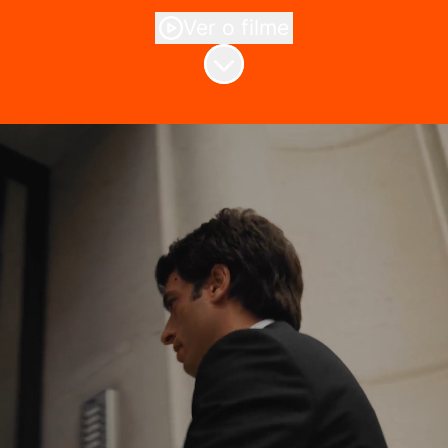
Ver o filme
Percorrer para o conteúdo
Grupo Conceito
A Conceito nasceu em 1982 com o
ímpeto de prestar serviços em
outsourcing nas áreas de Contabilidade,
Fiscalidade, Recursos Humanos,
Tesouraria e Apoio Geral à Gestão.
Há mais de 40 anos que marcamos a