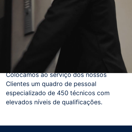
diferença com um posicionamento
nacional e além fronteiras. Somos uma
empresa familiar, líder nacional na
prestação de serviços de outsourcing
com capital 100% nacional.
O Grupo Conceito detém escritórios em
Lisboa, Porto, Malveira (Mafra), Setúbal,
Loulé e Funchal (Madeira).
Colocamos ao serviço dos nossos
Clientes um quadro de pessoal
especializado de 450 técnicos com
elevados níveis de qualificações.