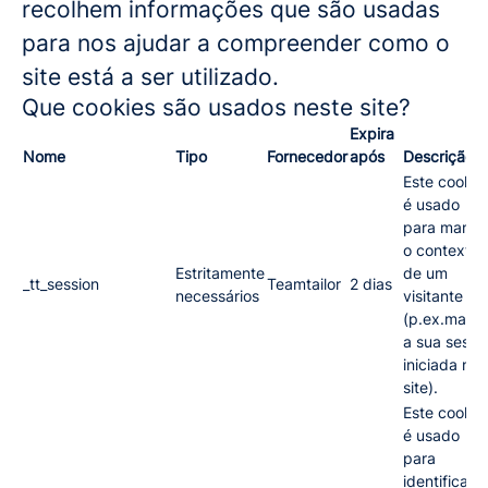
recolhem informações que são usadas
para nos ajudar a compreender como o
site está a ser utilizado.
Que cookies são usados neste site?
Expira
Nome
Tipo
Fornecedor
após
Descrição
Este cookie
é usado
para mante
o contexto
Estritamente
de um
_tt_session
Teamtailor
2 dias
necessários
visitante
(p.ex.mante
a sua sessã
iniciada no
site).
Este cookie
é usado
para
identificar a