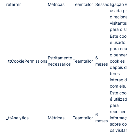
referrer
Métricas
Teamtailor
Sessão
ligação we
usada para
direcionar o
visitantes
para o site.
Este cookie
é usado
para oculta
o banner d
Estritamente
6
_ttCookiePermissions
Teamtailor
cookies
necessários
meses
depois de
teres
interagido
com ele.
Este cookie
é utilizado
para
recolher
6
_ttAnalytics
Métricas
Teamtailor
informaçõe
meses
sobre como
os visitante