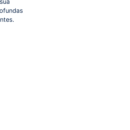
 sua
rofundas
ntes.