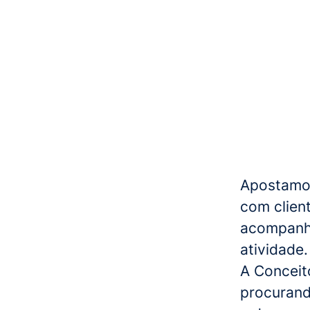
Apostamos
com client
acompanha
atividade.
A Conceit
procurand