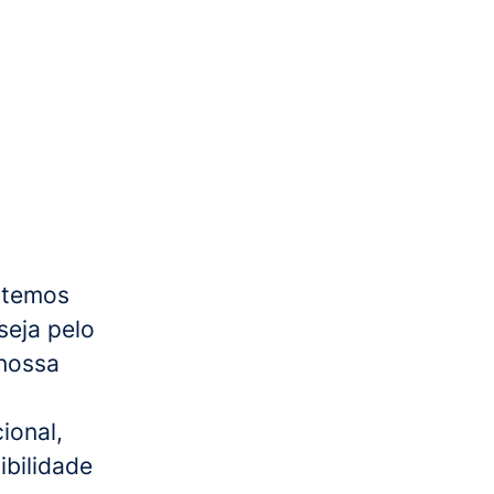
ntemos
seja pelo
nossa
ional,
bilidade