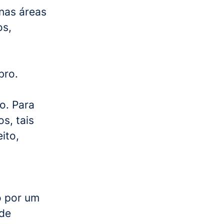
nas áreas
os,
bro.
o. Para
s, tais
ito,
o por um
 de