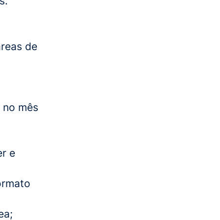
s.
áreas de
o no mês
er e
ormato
ea;