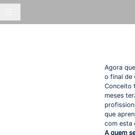
Partilhar página
MENU DE CARREIRAS
Agora que
o final d
Conceito 
meses ter
profission
que apren
com esta 
A quem se