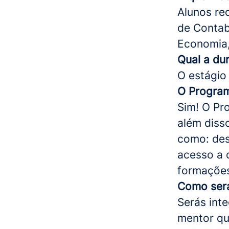
Alunos re
de Contab
Economia,
Qual a du
O estágio
O Program
Sim! O Pr
além diss
como: des
acesso a 
formações
Como será
Serás int
mentor qu