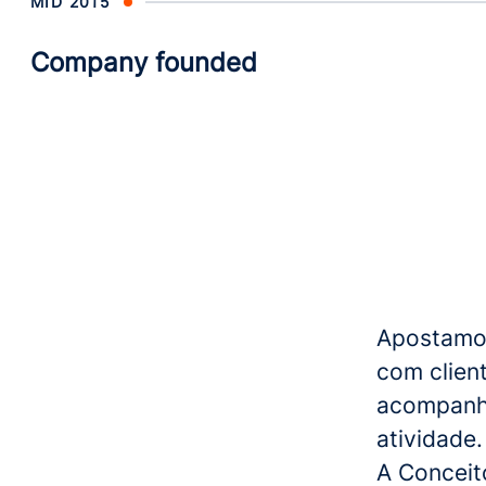
MID 2015
Company founded
Apostamos
com client
acompanha
atividade.
A Conceit