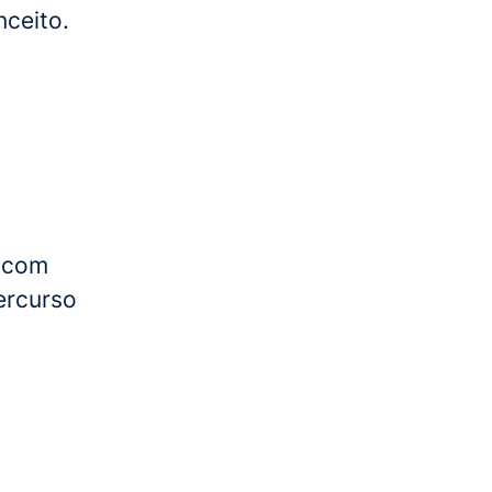
ceito.
s com
ercurso