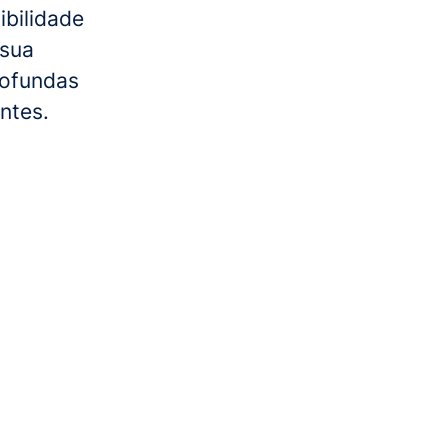
bilidade
 sua
rofundas
ntes.