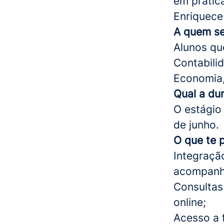
em prátic
Enriquece 
A quem se
Alunos qu
Contabili
Economia,
Qual a du
O estágio
de junho.
O que te 
Integraçã
acompanh
Consultas
online;
Acesso a 