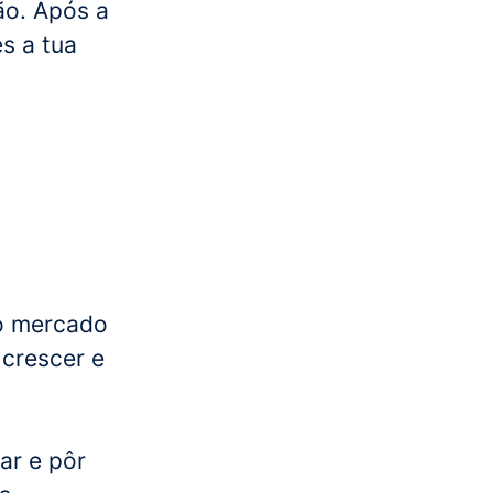
ão. Após a
es a tua
 o mercado
crescer e
ar e pôr