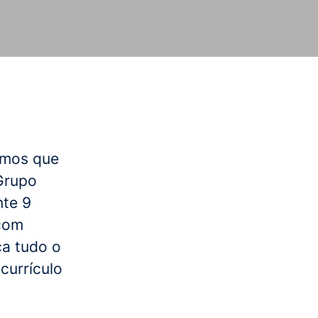
emos que
Grupo
nte 9
 com
ca tudo o
currículo