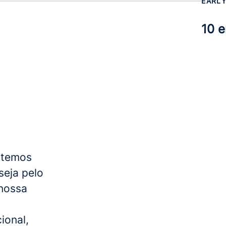
EARLY
10 
ntemos
seja pelo
nossa
ional,