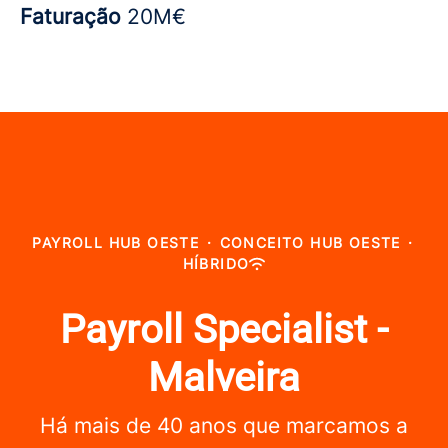
Faturação
20M€
PAYROLL HUB OESTE
·
CONCEITO HUB OESTE
·
HÍBRIDO
Payroll Specialist -
Malveira
Há mais de 40 anos que marcamos a