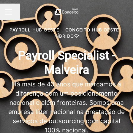
Partilhar página
MENU DE CARREIRAS
PAYROLL HUB OESTE
·
CONCEITO HUB OESTE
·
HÍBRIDO
Payroll Specialist -
Malveira
Há mais de 40 anos que marcamos a
diferença com um posicionamento
nacional e além fronteiras. Somos uma
empresa líder nacional na prestação de
serviços de outsourcing com capital
100% nacional.