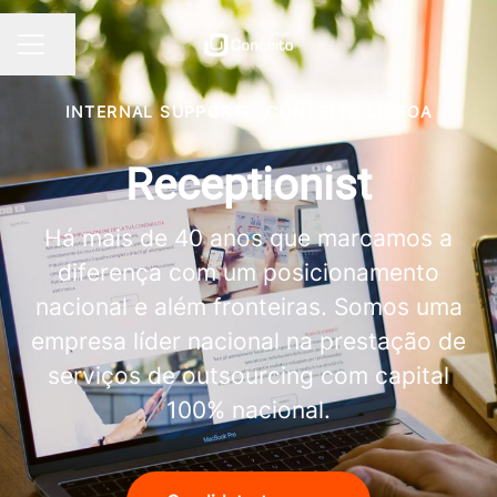
Partilhar página
MENU DE CARREIRAS
INTERNAL SUPPORT
·
CONCEITO LISBOA
Receptionist
Há mais de 40 anos que marcamos a
diferença com um posicionamento
nacional e além fronteiras. Somos uma
empresa líder nacional na prestação de
serviços de outsourcing com capital
100% nacional.