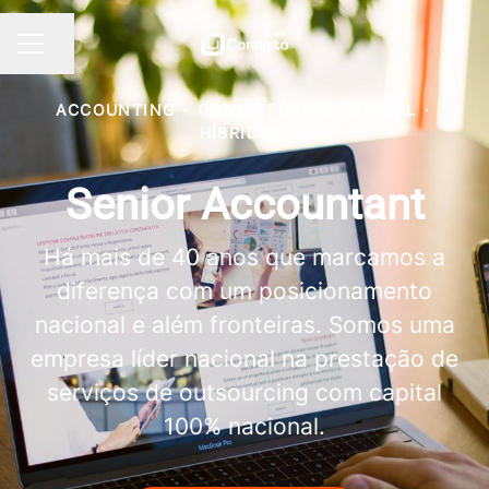
Partilhar página
MENU DE CARREIRAS
ACCOUNTING
·
CONCEITO HUB SETÚBAL
·
HÍBRIDO
Senior Accountant
Há mais de 40 anos que marcamos a
diferença com um posicionamento
nacional e além fronteiras. Somos uma
empresa líder nacional na prestação de
serviços de outsourcing com capital
100% nacional.